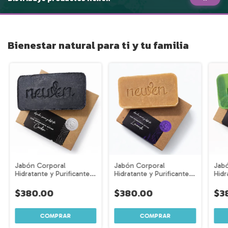
Bienestar natural para ti y tu familia
Jabón Corporal
Jabón Corporal
Jab
Hidratante y Purificante
Hidratante y Purificante
Hidr
con Carbón Activo – 4
con Aceite Esencial de
con 
piezas.
Lavanda – 4 piezas.
4 pi
$380.00
$380.00
$3