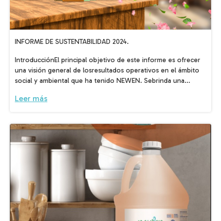
INFORME DE SUSTENTABILIDAD 2024.
IntroducciónEl principal objetivo de este informe es ofrecer
una visión general de losresultados operativos en el ámbito
social y ambiental que ha tenido NEWEN. Sebrinda una
descripción general del esfuerzo continuo de la empresa
Leer más
paraobtener mejoras