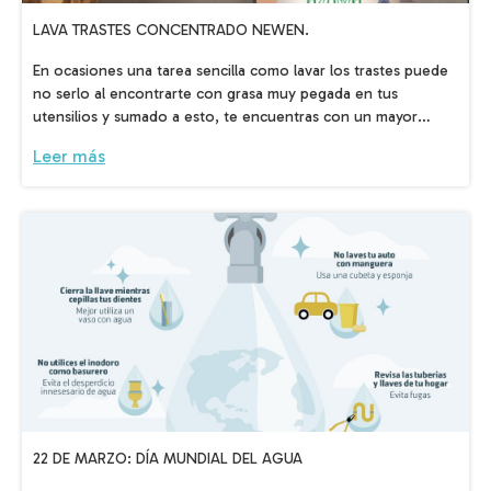
LAVA TRASTES CONCENTRADO NEWEN.
En ocasiones una tarea sencilla como lavar los trastes puede
no serlo al encontrarte con grasa muy pegada en tus
utensilios y sumado a esto, te encuentras con un mayor
desgaste de ellos, más tiempo de lavado y mayor gasto de
Leer más
agua.
22 DE MARZO: DÍA MUNDIAL DEL AGUA