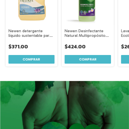
Newen detergente
Newen Desinfectante
Lava
líquido sustentable para
Natural Multipropósito
Ecol
ropa 1L
con fragancia floral – 1
Dese
Litro
de B
$371.00
$424.00
$2