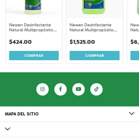
Newen Desinfectante
Newen Desinfectante
New
Natural Multipropósito
Natural Multipropósito
Natu
sin fragancia – 1 Litro
sin fragancia – 4 Litros
con 
Litr
$424.00
$1,525.00
$6
MAPA DEL SITIO